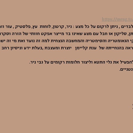
https://mrng.to
ים , ניתן לרקום על כל מצע : ניר, קרטון, לוחות  עץ, פלסטיק , עור וזמ
ן, סליקון או חבל עם מצע שאינו בד מייצר אפקט חזותי של הזרה וסקרנ
הגאומטריה והסימטריה והמחשבה הנצחית למה זה נועד ואת מי זה ישמ
אה בהנחייתה של  ענת קליימן   יוצרת ומעצבת ,בעלת ידע וניסיון רחב
הפעיל את גלי התטא וליצור חלומות רקומים על גבי ניר. 
טניים.