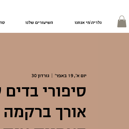
גלריה\מי אנחנו
השיעורים שלנו
סדנ
יום א׳, 19 באפר׳
  |  
גורדון 30
סיפורי בדים 
אורך ברקמה 