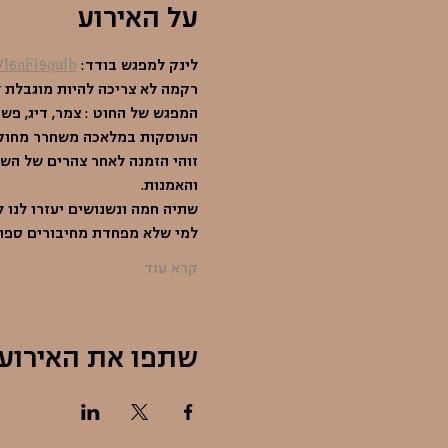
על האירוע
לינק למפגש בודד: 
/I6nFl9qulb
רקמה לא צריכה להיות מוגבלת לבד
המפגש של החוט : צמר, דיג, פשת
העוסקות במלאכה משחרר מחוקי 
זוהי הזמנה לאחר צהרים של השר
והאמנות.
שתיה חמה ונשנושים יעזרו לנו ל
למי שלא מפחדת מחיבורים ספונ
קרא עוד
שתפו את האירוע