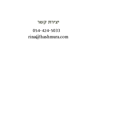
יצירת קשר
054-424-5033
rina@hashmura.com
שעות פתיחה
שני - חמישי
08:15-20:00
שישי
9:00 -13:00
י. ל. גורדון 30, תל אביב יפו