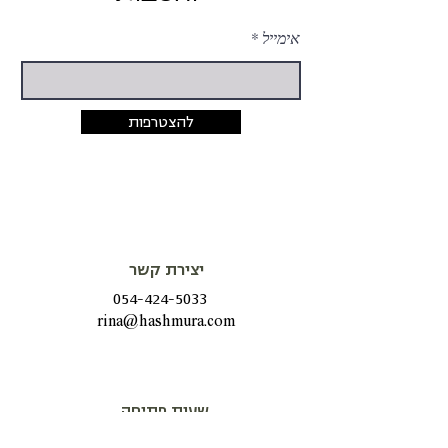
אימייל
להצטרפות
יצירת קשר
054-424-5033
rina@hashmura.com
שעות פתיחה
שני - חמישי
08:15-20:00