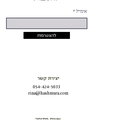
אימייל
להצטרפות
יצירת קשר
054-424-5033
rina@hashmura.com
שעות פתיחה
שני - חמישי
08:15-20:00