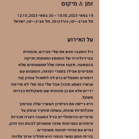
זמן & מיקום
19 במאי 2023, 10:30 – 20 במאי 2023, 12:10
תל אביב-יפו, גורדון 30, תל אביב-יפו, ישראל
על האירוע
גיל המעבר פגש את שלי אבירם, מומחית 
בפיזיולוגיה של המאמץ ומאמנת ותיקה 
בהפתעה. תקפו אותה שלל סמפטומים שלא 
מופיעים אפילו בספרי רפואה, והמפגש עם 
רופאים ומטפלים גרם לה לתסכול עמוק (עד 
עכשיו נשמע מוכר) אבל שלי כמו שלי לא מרימה 
ידיים אלא אם כן מונחות שם משקולות כבדות 
משקל.
היא גייסה את הניסיון העשיר שלה באימון 
אוכלוסיות שונות, עשתה תחקיר עומק על 
שינויים הורמונליים בגיל המעבר ויצרה תכניות 
אימונים בעצימות שונה שמטרתן לבנות גוף חזק, 
גמיש עם טווחי תנועה משופרים .
בניית חוסן נפשי וגופני היא תהליך ארוך מלווה 