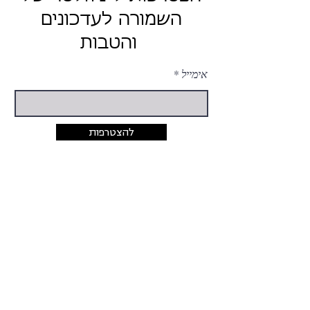
השמורה לעדכונים
והטבות
אימייל
להצטרפות
יצירת קשר
054-424-5033
rina@hashmura.com