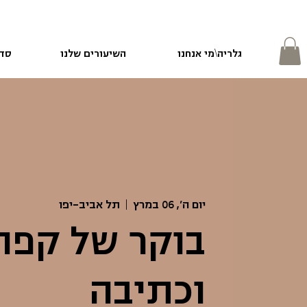
גלריה\מי אנחנו
השיעורים שלנו
סדנ
יום ה׳, 06 במרץ
  |  
תל אביב-יפו
בוקר של קפה
וכתיבה