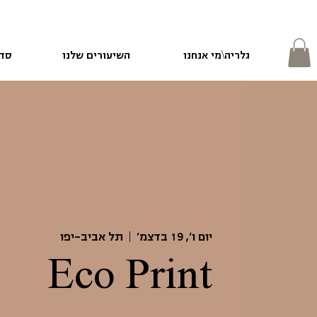
גלריה\מי אנחנו
השיעורים שלנו
סדנ
יום ו׳, 19 בדצמ׳
  |  
תל אביב-יפו
Eco Print