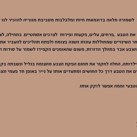
  לשמורה מלאה בדוגמאות חיות ומלבלבות מסביבת מגוריה להזכיר לנו ש
את הטבע  ,פרחים, עלים, פקעות ופירות  לצרכים אסתטיים. בתחילה, לצ
אחר השינויים שמחוללות עונות השנה בצומח ולפתח תהליכים להעביר את ה
צבע אבד במהלך הדורות, משום שהאומנים הקפידו לשמור על סודות המ
מילדותה, החלה לחקור את תחום הפקת הצבע מהצומח בגליל ונשבתה בקס
 את הטבע דרך כל החושים ומתעדים אותו על נייר באופן חד פעמי ונצח
טבעי וממה אפשר לזקק אותו.