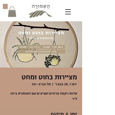
מציירות בחוט ומחט
יום ו׳, 28 בפבר׳
  |  
תל אביב-יפו
סדנת רקמה פרחים ועציצים עם האומנית בינה
ליר
זמן & מיקום