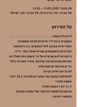
28 בפבר׳ 2025, 10:00 – 12:30
תל אביב-יפו, גורדון 30, תל אביב-יפו, ישראל
על האירוע
לינק להרשמה: 
https://mrng.to/BjVtMs7Wx4
האמנית בינה ליר מייצרת סדנה אסתטית 
וחווייתית בפונה לכל החושים. בין ניחוחות 
הפרחים והמטעמים שהיא אופה במו  ידיה 
נרקמים להם עציצים על בד פשתן כמו מאליהם 
ושיחת נשים נעימה קולחת. מחיר הסדנה כולל 
בדים איכותיים וטעימות. 
לא נדרש ניסיון קודם. 
לנוחותכן קבענו שני מועדים לסדנה: 28.2 יום ו 
בשעה 10:00
21.3 יום ו בשעה 10:00
מוזמנים לשעתיים וחצי של הפוגה מענגת 
והתוצר יפיפה. 