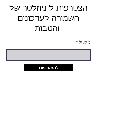
הצטרפות ל-ניוזלטר של
השמורה לעדכונים
והטבות
אימייל
להצטרפות
יצירת קשר
054-424-5033
rina@hashmura.com