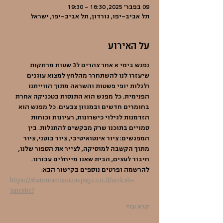
09 בפבר׳ 2025, 16:30 – 19:30
תל אביב-יפו, גורדון, תל אביב-יפו, ישראל
על האירוע
נפגש בימי א אחר צהרים ל3 שעות מרתקות 
שיעזרו לנו להשתחרר מהלחץ למצוא עוגנים 
ולגלות יופי פשטות והשראה מתוך הווייתנו 
הפנימית. כל מפגש הוא התנסות בטכניקה אחרת 
בחומרים חדשים ובמגוון צבעים. כל מפגש הוא 
הזדמנות לגילוי כישרונות, רעיונות וכוחות 
סמויים בתוכנו שרק מבקשים להתגלות. בין 
המפגשים: ציור אינטואיטיבי, ציור בוטני, ציור 
מתוך הקשבה למוסיקה, לצייר את הספור שלנו, 
חיבור לעצים, הבית שאנו מייחלים עבורנו. 
להרשמה ופרטים נוספים בקישור הבא: 
https://sharonramlaor.ravpage.co.il/nofesh-
laneshef
קרא עוד