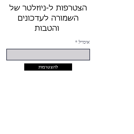
הצטרפות ל-ניוזלטר של
השמורה לעדכונים
והטבות
אימייל
להצטרפות
יצירת קשר
054-424-5033
rina@hashmura.com