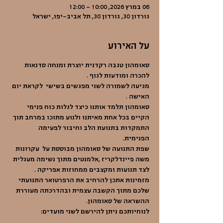
06 במרץ 2026, 10:00 – 12:00
גורדון 30, גורדון 30, תל אביב-יפו, ישראל
על האירוע
סאומהון טגבה רקדנית יוצרת ומנחה סדנאות 
להכרה ומודעות לגוף .
מגיעה לשמורה לשני מפגשים בשישי  לקראת יום 
האישה . 
סאומהון תלמד אותנו כיצד לגלות כוח פנימי 
הקיים בכל אחת מאיתנו ולנוע מתוכו במרחב תוך 
התמקדות בתנועת הלב וחיבור לפעימה 
הפנימית. 
שפת התנועה של סאומהון מבוססת על  עקרונות 
משה פיינדלקריז ,אלמנטים מתוך נשימה מעגלית  
לצד תנועות ומקצבים ממחוזות אפריקה .
מזמינות אתכן להרחיב את הרפרטואר התנועתי 
שלכם מתוך הקשבה עצמית ובהדרכתה מעוררת 
ההשראה של סאומהון. 
לנוחיותכם ניתן להירשם לשני מועדים: 