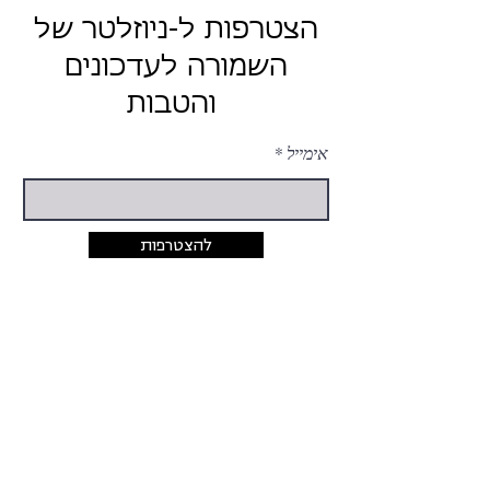
הצטרפות ל-ניוזלטר של
השמורה לעדכונים
והטבות
אימייל
להצטרפות
יצירת קשר
054-424-5033
rina@hashmura.com