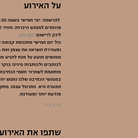
על האירוע
 להרשמה: ימי חמישי בשעה 11:00 בשמורה. י.ל. גורדון 30. תל אביב
מוזמנים למפגש היכרות: מחיר 110 ש"ח.
לינק לרישום: 
לחץ כאן
כול יום חמישי מתכנסת קבוצה נ
ומעוררת השראה את עצמן ואת מ
מפגשים מועט על מנת להניע מחש
לכותבים ולכותבות פינינו בוקר
מותאמת לשחרור חסמי הכתיבה:
במפגשי הכתיבה שלנו נחפש יחד
המטרה היא  התרגול עצמו. מתוך
מודעת יותר ומעודנת.
קרא עוד
שתפו את האירוע