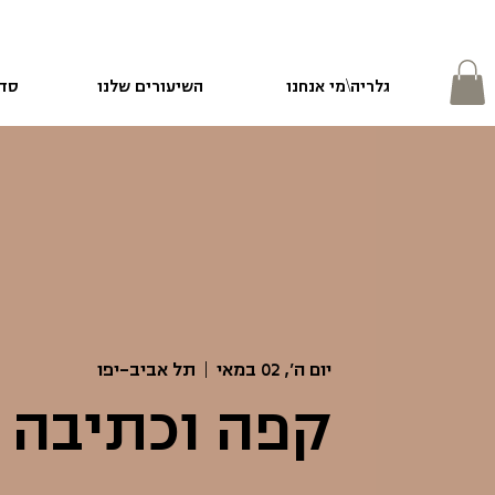
גלריה\מי אנחנו
השיעורים שלנו
סדנ
יום ה׳, 02 במאי
  |  
תל אביב-יפו
קפה וכתיבה