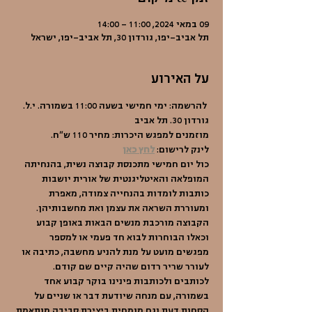
09 במאי 2024, 11:00 – 14:00
תל אביב-יפו, גורדון 30, תל אביב-יפו, ישראל
על האירוע
 להרשמה: ימי חמישי בשעה 11:00 בשמורה. י.ל. 
גורדון 30. תל אביב
מוזמנים למפגש היכרות: מחיר 110 ש"ח.
לינק לרישום: 
לחץ כאן
כול יום חמישי מתכנסת קבוצה נשית, בהנחיתה 
המופלאה והאיטליגנטית של אורית יושבות 
כותבות לומדות בהנחייה צמודה, מאפרת 
ומעוררת השראה את עצמן ואת מחשבותיהן. 
הקבוצה מורכבת מנשים הבאות באופן קבוע 
וכאלו הבוחרות לבוא חד פעמי או למספר 
מפגשים מועט על מנת להניע מחשבה, כתיבה או 
לעורר שריר רדום שהיה קיים שם קודם. 
לכותבים ולכותבות פינינו בוקר קבוע אחד 
בשמורה, עם מנחה שיודעת דבר או שניים על 
הסחות דעת וגם מומחית ביצירת סביבה מותאמת 