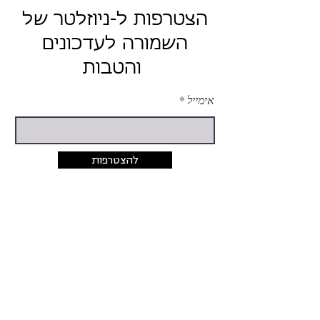
הצטרפות ל-ניוזלטר של
השמורה לעדכונים
והטבות
אימייל
להצטרפות
יצירת קשר
054-424-5033
rina@hashmura.com