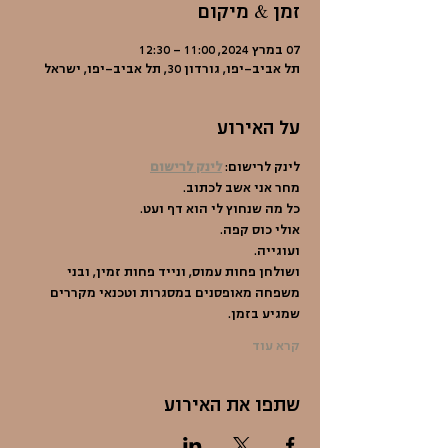
זמן & מיקום
07 במרץ 2024, 11:00 – 12:30
תל אביב-יפו, גורדון 30, תל אביב-יפו, ישראל
על האירוע
לינק לרישום: 
לינק לרישום
מחר אני אשב לכתוב.
כל מה שנחוץ לי הוא דף ועט.
אולי כוס קפה.
ועוגייה.
ושולחן פחות עמוס, ונייד פחות זמין, ובני 
משפחה מאופסנים במסגרות וטכנאי מקררים 
שמגיע בזמן.
קרא עוד
שתפו את האירוע