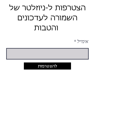
הצטרפות ל-ניוזלטר של
השמורה לעדכונים
והטבות
אימייל
להצטרפות
יצירת קשר
054-424-5033
rina@hashmura.com