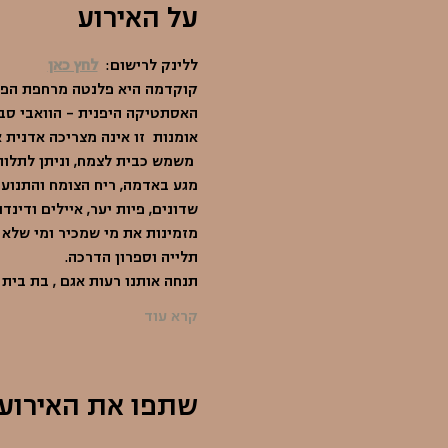
על האירוע
ללינק לרישום:  
לחץ כאן
קוקדמה היא פלנטה מרחפת הפור
האסתטיקה היפנית - הוואבי סב
אומנות  זו אינה מצריכה אדנית 
 משמש כבית לצמח, וניתן לתלות
מגע באדמה, ריח הצומח והתנוע
שדונים, פיות יער, איילים ודינדו
מזמינות את מי שמכיר ומי שלא 
תלייה וספרון הדרכה.
תנחה אותנו רעות אגם , בת בית
קרא עוד
שתפו את האירוע