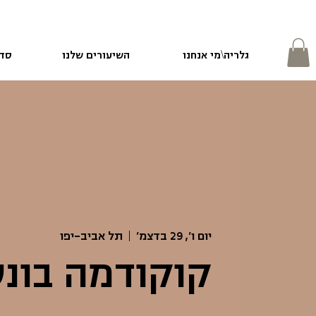
גלריה\מי אנחנו
השיעורים שלנו
סדנ
יום ו׳, 29 בדצמ׳
  |  
תל אביב-יפו
קוקודמה בונס