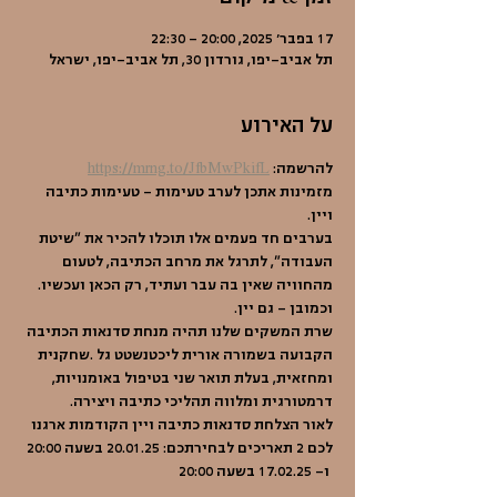
17 בפבר׳ 2025, 20:00 – 22:30
תל אביב-יפו, גורדון 30, תל אביב-יפו, ישראל
על האירוע
להרשמה: 
https://mrng.to/JfbMwPkifL
מזמינות אתכן לערב טעימות - טעימות כתיבה 
ויין.
בערבים חד פעמים אלו תוכלו להכיר את "שיטת 
העבודה", לתרגל את מרחב הכתיבה, לטעום 
מהחוויה שאין בה עבר ועתיד, רק הכאן ועכשיו. 
וכמובן - גם יין.
שרת המשקים שלנו תהיה מנחת סדנאות הכתיבה 
הקבועה בשמורה אורית ליכטנשטט גל .שחקנית 
ומחזאית, בעלת תואר שני בטיפול באומנויות, 
דרמטורגית ומלווה תהליכי כתיבה ויצירה.
לאור הצלחת סדנאות כתיבה ויין הקודמות ארגנו 
לכם 2 תאריכים לבחירתכם: 20.01.25 בשעה 20:00 
 ו- 17.02.25 בשעה 20:00 