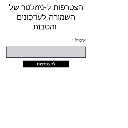
הצטרפות ל-ניוזלטר של
השמורה לעדכונים
והטבות
אימייל
להצטרפות
יצירת קשר
054-424-5033
rina@hashmura.com