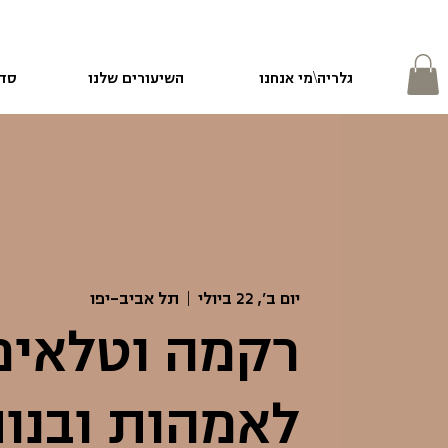
גלריה\מי אנחנו
השיעורים שלנו
סדנ
יום ב׳, 22 ביולי
  |  
תל אביב-יפו
רקמה וטלאים
לאמהות ובנו