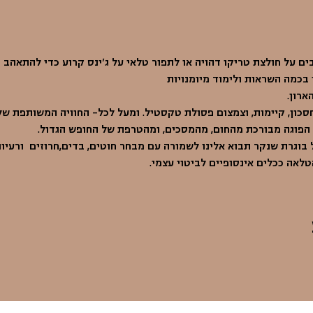
 על חולצת טריקו דהויה או לתפור טלאי על ג'ינס קרוע כדי להתאהב ב
 בכמה השראות ולימוד מיומנויות
ארון.
 חסכון, קיימות, וצמצום פסולת טקסטיל. ומעל לכל- החוויה המשותפת ש
 הפוגה מבורכת מהחום, מהמסכים, ומהטרפת של החופש הגדול.
וגרת שנקר תבוא אלינו לשמורה עם מבחר חוטים, בדים,חרוזים  ורעיו
לאה ככלים אינסופיים לביטוי עצמי.