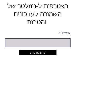
הצטרפות ל-ניוזלטר של
השמורה לעדכונים
והטבות
אימייל
להצטרפות
יצירת קשר
054-424-5033
rina@hashmura.com