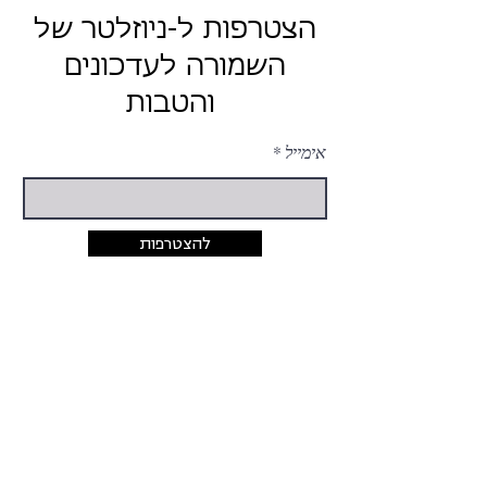
הצטרפות ל-ניוזלטר של
השמורה לעדכונים
והטבות
אימייל
להצטרפות
יצירת קשר
054-424-5033
rina@hashmura.com