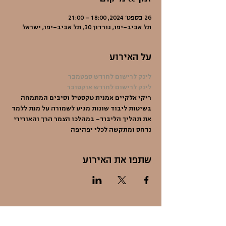
26 בספט׳ 2024, 18:00 – 21:00
תל אביב-יפו, גורדון 30, תל אביב-יפו, ישראל
על האירוע
לינק לרישום לחודש ספטמבר
לינק לרישום לחודש אוקטובר
ריקי אלקיים אמנית טקסטיל וסיבים המתמחה 
בשיטות ליבוד שונות מגיע לשמורה על מנת ללמד 
את תהליך הליבוד- במהלכו הצמר הרך והאורירי 
נדחס ומתקשה לכלי יפהיפה 
שתפו את האירוע