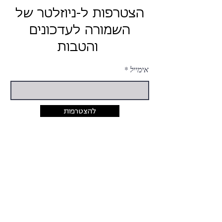
הצטרפות ל-ניוזלטר של
השמורה לעדכונים
והטבות
אימייל
להצטרפות
יצירת קשר
054-424-5033
rina@hashmura.com