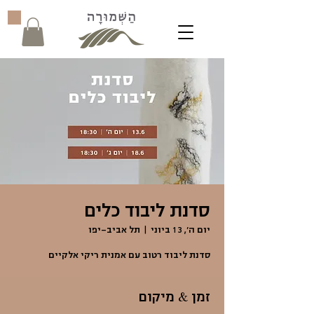
סדנת ליבוד כלים
יום ה׳, 13 ביוני
  |  
תל אביב-יפו
סדנת ליבוד רטוב עם אמנית ריקי אלקיים
זמן & מיקום