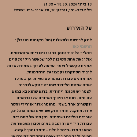
13 ביוני 2024, 18:30 – 21:30
תל אביב-יפו, גורדון 30, תל אביב-יפו, ישראל
על האירוע
לינק לרישום ולתשלום (מס' מקומות מוגבל) : 
הרשמי כאן
תהליך הליבוד טומן בחובו ניגודיות אינהרנטית. 
אולי זאת אחת הסיבות לכך שכאשר ריקי אלקיים 
אמנית טקסטיל וצמר הציעה לערוך בשמורה סדנת 
ליבוד הסתקרנו וקפצנו על ההזדמנות.
אנו מזהים עבודה בצמר עם נשיות  אך במרכז 
אסיה אמנות הליבוד שמורה דווקא לגברים. 
 לצמר יש תכונה ייחודית: ברגע שהוא בא במגע 
עם מים , חום או חיכוך הסיבים שלו נדחסים 
ונקשרים אחד בשני . מחומר ארוך אוורירי וחסר 
צורה מתקבל חומר חזק שעושים ממנו אוהלים, 
אוכפים נעליים ושטיחים. מין סוג של קסם כזה. 
עבודת הידיים והרטבה במים וסבון מאפשר את 
המעבר מדו-מימד לתלת -מימד ומרך לקשה.
הפעם נלבד צמר ברגשאפט וויסקוזה לקערה או 