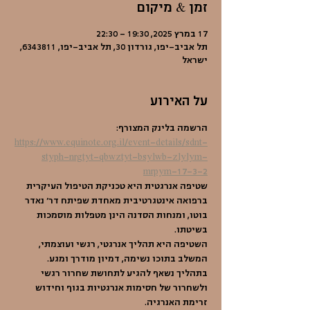
זמן & מיקום
17 במרץ 2025, 19:30 – 22:30
תל אביב-יפו, גורדון 30, תל אביב-יפו, 6343811,
ישראל
על האירוע
הרשמה בלינק המצורף: 
https://www.equinote.org.il/event-details/sdnt-
styph-nrgtyt-qbwztyt-bsylwb-zlylym-
mrpym-17-3-2
שטיפה אנרגטית היא טכניקת הטיפול העיקרית 
ברפואה אינטגרטיבית מאחדת שפיתח דר׳ נאדר 
בוטו, ומנחות הסדנה הינן מטפלות מוסמכות 
בשיטתו.
השטיפה היא תהליך אנרגטי, רגשי ועוצמתי, 
המשלב בתוכו נשימה, דמיון מודרך ומגע.
בתהליך נשאף להגיע לתחושת שחרור רגשי 
ולשחרור של חסימות אנרגטיות בגוף וחידוש  
זרימת האנרגיה.