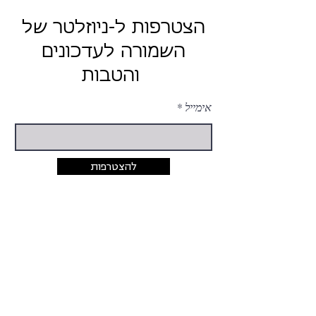
הצטרפות ל-ניוזלטר של
השמורה לעדכונים
והטבות
אימייל
להצטרפות
יצירת קשר
054-424-5033
rina@hashmura.com