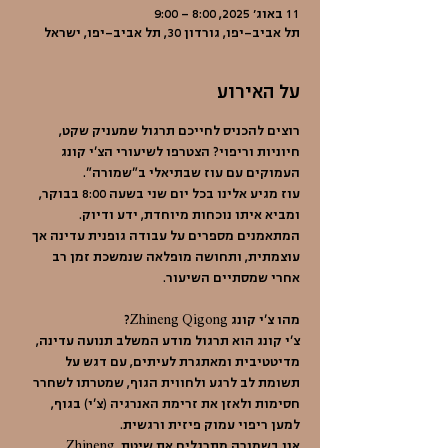
11 באוג׳ 2025, 8:00 – 9:00
תל אביב-יפו, גורדון 30, תל אביב-יפו, ישראל
על האירוע
רוצים להכניס לחייכם תרגול שמעניק שקט, 
חיוניות וריפוי? הצטרפו לשיעורי הצ'י קונג 
העמוקים עם עוז שבתיאלי ב"שמורה".
עוז מגיע אלינו בכל יום שני בשעה 8:00 בבוקר, 
ומביא איתו נוכחות מיוחדת, ידע ודיוק. 
המתאמנים מספרים על עבודה גופנית עדינה אך 
עוצמתית, ותחושה מופלאה שנמשכת זמן רב 
אחרי שמסתיים השיעור.
מהו צ'י קונג Zhineng Qigong?
צ'י קונג הוא תרגול מודע המשלב תנועה עדינה, 
מדיטטיבית ומאתגרת לעיתים, עם דגש על 
תשומת לב לרגע ולחווית הגוף, שמטרתו לשחרר 
חסימות ולאזן את זרימת האנרגיה (צ'י) בגוף, 
למען ריפוי עמוק פיזית ורגשית. 
אנו בשמורה מתרגלים את שיטת Zhineng 