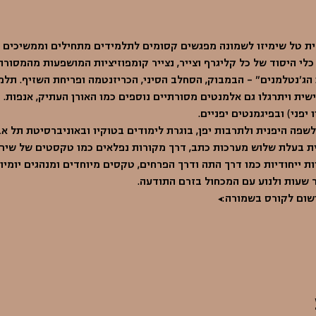
ת טל שימיזו לשמונה מפגשים קסומים לתלמידים מתחילים וממשיכים בצ
לי היסוד של כל קליגרף וצייר, נצייר קומפוזיציות המושפעות מהמסורת של
'נטלמנים" – הבמבוק, הסחלב הסיני, הכריזנטמה ופריחת השזיף. תלמ
ית ויתרגלו גם אלמנטים מסורתיים נוספים כמו האורן העתיק, אנפות. כמו
יפני) ובפיגמנטים יפניים.
 לשפה היפנית ולתרבות יפן, בוגרת לימודים בטוקיו ובאוניברסיטת תל 
ית בעלת שלוש מערכות כתב, דרך מקורות נפלאים כמו טקסטים של שירה
יות ייחודיות כמו דרך התה ודרך הפרחים, טקסים מיוחדים ומנהגים יומי
שעות ולנוע עם המכחול בזרם התודעה. 
ישום לקורס בשמורה:…