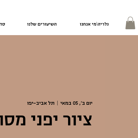
גלריה\מי אנחנו
השיעורים שלנו
סדנ
יום ב׳, 05 במאי
  |  
תל אביב-יפו
ציור יפני מסו