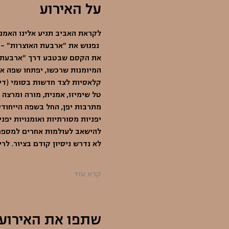
על האירוע
לקראת האביב תגיע אלינו האמני
 נפגוש את "ארבעת האוצרות" – כ
את הקסם שבטבע דרך "ארבעת הג
המיומנות שרכשו, יפתחו שפה איש
קלאסיות לצד חדשות בסומי (דיו 
טל שימיזו, אמנית, מורה ומרצה
מתרבות יפן, החל בשפה הייחוד
יפניות מסורתיות ואומנויות יפנ
להישאב לעולמות אחרים למספר 
לא נדרש ניסיון קודם בציור. לר
קרא עוד
שתפו את האירוע