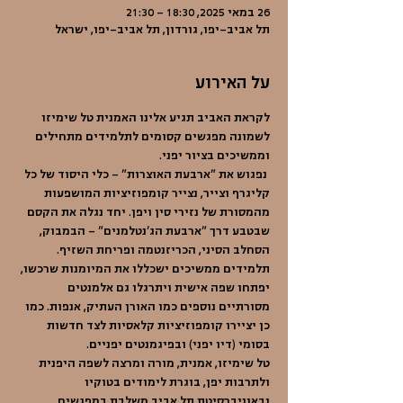
26 במאי 2025, 18:30 – 21:30
תל אביב-יפו, גורדון, תל אביב-יפו, ישראל
על האירוע
לקראת האביב תגיע אלינו האמנית טל שימיזו 
לשמונה מפגשים קסומים לתלמידים מתחילים 
וממשיכים בציור יפני.
 נפגוש את "ארבעת האוצרות" – כלי היסוד של כל 
קליגרף וצייר, נצייר קומפוזיציות המושפעות 
מהמסורת של נזירי סין ויפן. יחד נגלה את הקסם 
שבטבע דרך "ארבעת הג'נטלמנים" – הבמבוק, 
הסחלב הסיני, הכריזנטמה ופריחת השזיף. 
תלמידים ממשיכים ישכללו את המיומנות שרכשו, 
יפתחו שפה אישית ויתרגלו גם אלמנטים 
מסורתיים נוספים כמו האורן העתיק, אנפות. כמו 
כן יציירו קומפוזיציות קלאסיות לצד חדשות 
בסומי (דיו יפני) ובפיגמנטים יפניים.
טל שימיזו, אמנית, מורה ומרצה לשפה היפנית 
ולתרבות יפן, בוגרת לימודים בטוקיו 
ובאוניברסיטת תל אביב משלבת במפגשים 