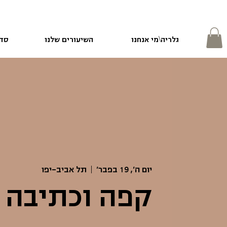
גלריה\מי אנחנו
השיעורים שלנו
סדנ
יום ה׳, 19 בפבר׳
  |  
תל אביב-יפו
קפה וכתיבה